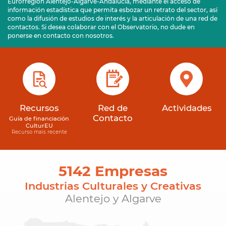
Eurorregión Alentejo-Algarve-Andalucía, mediante el acceso de
información estadística que permita esbozar un retrato del sector, así
como la difusión de estudios de interés y la articulación de una red de
contactos. Si desea colaborar con el Observatorio, no dude en
ponerse en contacto con nosotros.
Recursos
Red de
Actividades
Contacto
Guía de financiación
CulturEU
Recurso mais recente
5142 Empresas
Industrias Culturales y Creativas
Alentejo y Algarve