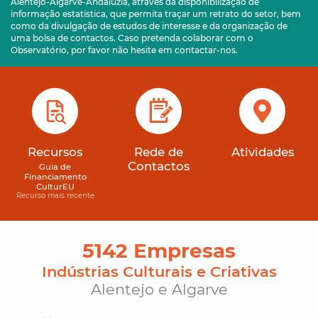
Alentejo-Algarve-Andaluzia, através da disponibilização de
informação estatística, que permita traçar um retrato do setor, bem
como da divulgação de estudos de interesse e da organização de
uma bolsa de contactos. Caso pretenda colaborar com o
Observatório, por favor não hesite em contactar-nos.
Recursos
Rede de
Atividades
Contactos
Guia de
Financiamento
CulturEU
Recurso mais recente
5142 Empresas
Indústrias Culturais e Criativas
Alentejo e Algarve